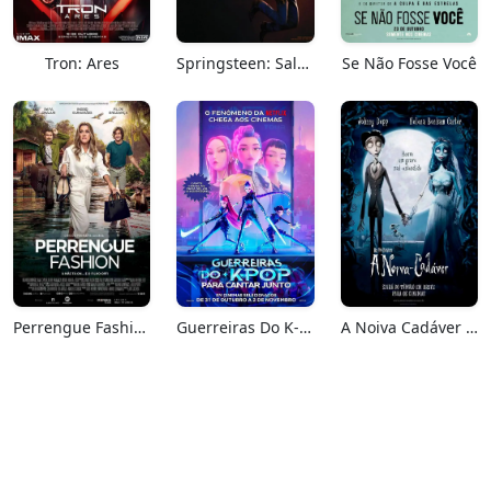
Tron: Ares
Springsteen: Salve-me Do Desconhecido
Se Não Fosse Você
Perrengue Fashion
Guerreiras Do K-Pop: Para Cantar Junto
A Noiva Cadáver (Relançamento)