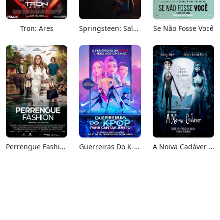
Tron: Ares
Springsteen: Salve-me Do Desconhecido
Se Não Fosse Você
Perrengue Fashion
Guerreiras Do K-Pop: Para Cantar Junto
A Noiva Cadáver (Relançamento)