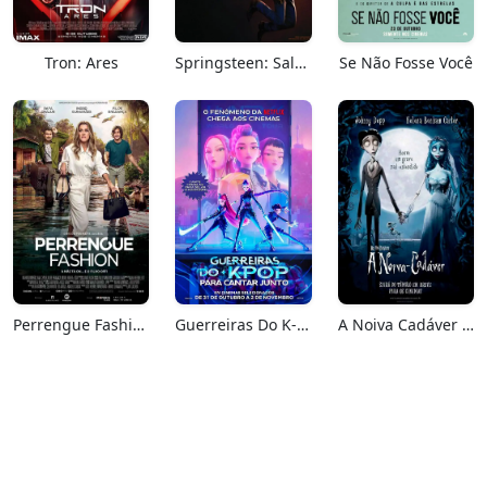
Tron: Ares
Springsteen: Salve-me Do Desconhecido
Se Não Fosse Você
Perrengue Fashion
Guerreiras Do K-Pop: Para Cantar Junto
A Noiva Cadáver (Relançamento)