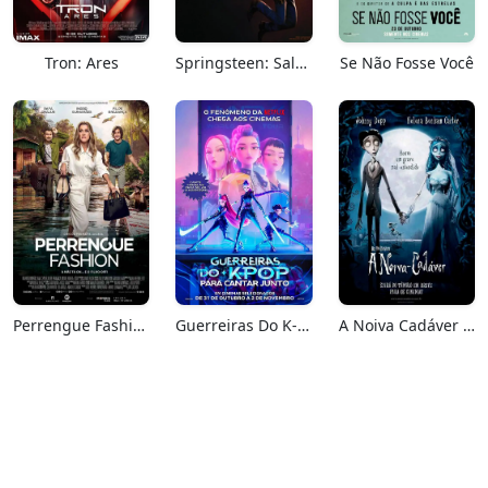
Tron: Ares
Springsteen: Salve-me Do Desconhecido
Se Não Fosse Você
Perrengue Fashion
Guerreiras Do K-Pop: Para Cantar Junto
A Noiva Cadáver (Relançamento)