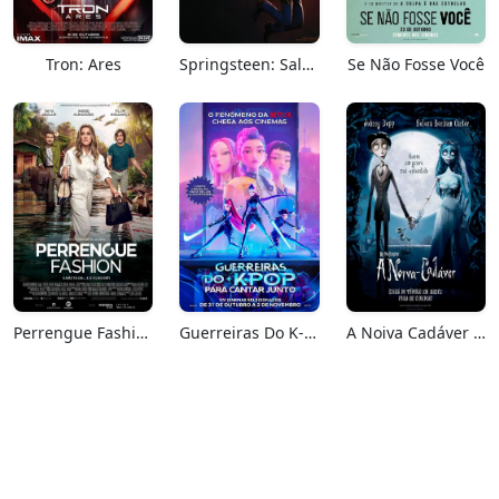
Tron: Ares
Springsteen: Salve-me Do Desconhecido
Se Não Fosse Você
Perrengue Fashion
Guerreiras Do K-Pop: Para Cantar Junto
A Noiva Cadáver (Relançamento)