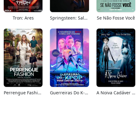
Tron: Ares
Springsteen: Salve-me Do Desconhecido
Se Não Fosse Você
Perrengue Fashion
Guerreiras Do K-Pop: Para Cantar Junto
A Noiva Cadáver (Relançamento)