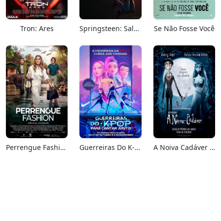
Tron: Ares
Springsteen: Salve-me Do Desconhecido
Se Não Fosse Você
Perrengue Fashion
Guerreiras Do K-Pop: Para Cantar Junto
A Noiva Cadáver (Relançamento)