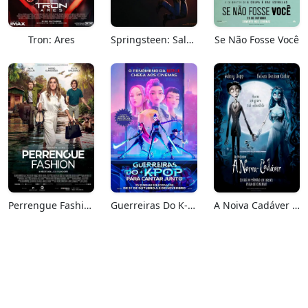
Tron: Ares
Springsteen: Salve-me Do Desconhecido
Se Não Fosse Você
Perrengue Fashion
Guerreiras Do K-Pop: Para Cantar Junto
A Noiva Cadáver (Relançamento)