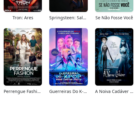
Tron: Ares
Springsteen: Salve-me Do Desconhecido
Se Não Fosse Você
Perrengue Fashion
Guerreiras Do K-Pop: Para Cantar Junto
A Noiva Cadáver (Relançamento)