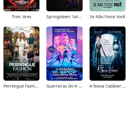
Tron: Ares
Springsteen: Salve-me Do Desconhecido
Se Não Fosse Você
Perrengue Fashion
Guerreiras Do K-Pop: Para Cantar Junto
A Noiva Cadáver (Relançamento)