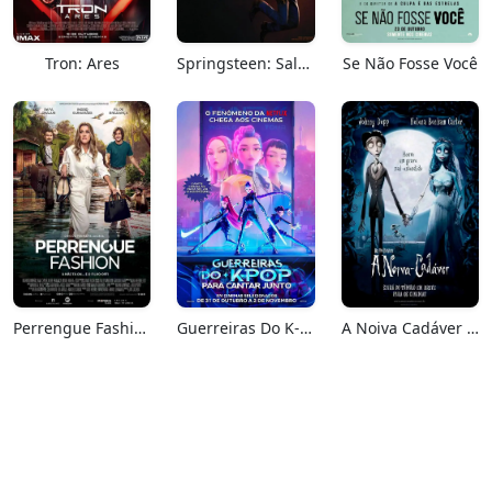
Tron: Ares
Springsteen: Salve-me Do Desconhecido
Se Não Fosse Você
Perrengue Fashion
Guerreiras Do K-Pop: Para Cantar Junto
A Noiva Cadáver (Relançamento)