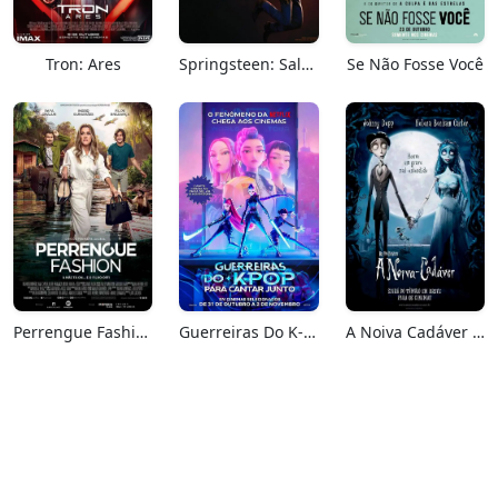
Tron: Ares
Springsteen: Salve-me Do Desconhecido
Se Não Fosse Você
Perrengue Fashion
Guerreiras Do K-Pop: Para Cantar Junto
A Noiva Cadáver (Relançamento)