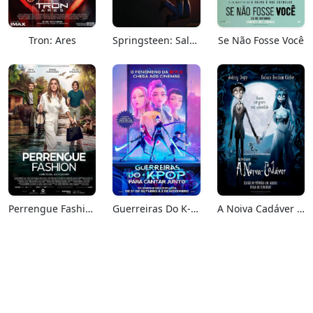
Tron: Ares
Springsteen: Salve-me Do Desconhecido
Se Não Fosse Você
Perrengue Fashion
Guerreiras Do K-Pop: Para Cantar Junto
A Noiva Cadáver (Relançamento)