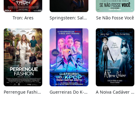
Tron: Ares
Springsteen: Salve-me Do Desconhecido
Se Não Fosse Você
Perrengue Fashion
Guerreiras Do K-Pop: Para Cantar Junto
A Noiva Cadáver (Relançamento)