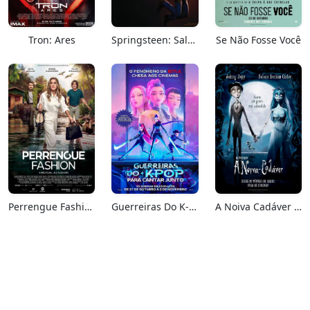
Tron: Ares
Springsteen: Salve-me Do Desconhecido
Se Não Fosse Você
Perrengue Fashion
Guerreiras Do K-Pop: Para Cantar Junto
A Noiva Cadáver (Relançamento)