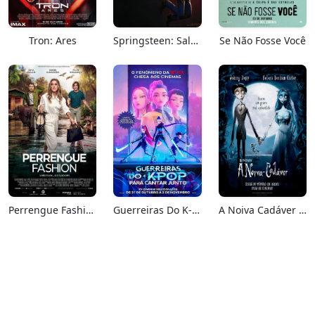
Tron: Ares
Springsteen: Salve-me Do Desconhecido
Se Não Fosse Você
Perrengue Fashion
Guerreiras Do K-Pop: Para Cantar Junto
A Noiva Cadáver (Relançamento)