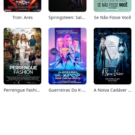
Tron: Ares
Springsteen: Salve-me Do Desconhecido
Se Não Fosse Você
Perrengue Fashion
Guerreiras Do K-Pop: Para Cantar Junto
A Noiva Cadáver (Relançamento)